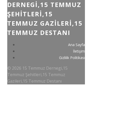
DERNEGI,15 TEMMUZ
ŞEHITLERI,15
TEMMUZ GAZILERI,15
TEMMUZ DESTANI
Ana Sayfa
İletişim
Gizlilik Politikası
© 2026 15 Temmuz Dernegi,15
Temmuz Şehitleri,15 Temmuz
Gazileri,15 Temmuz Destanı