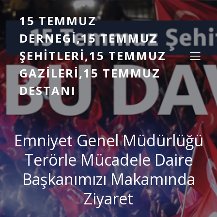
15 TEMMUZ
DERNEGI,15 TEMMUZ
ŞEHITLERI,15 TEMMUZ
GAZILERI,15 TEMMUZ
DESTANI
Emniyet Genel Müdürlüğü
Terörle Mücadele Daire
Başkanımızı Makamında
Ziyaret