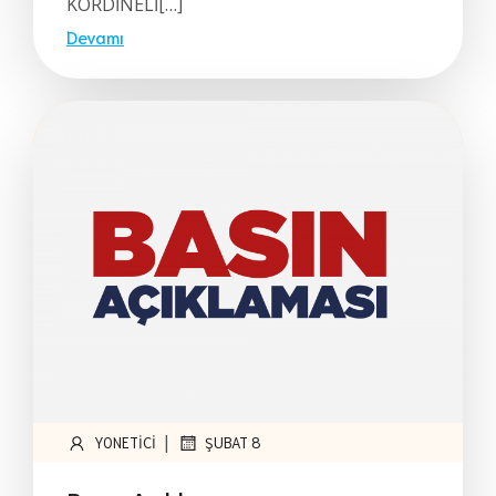
KORDİNELİ[…]
Devamı
|
YONETICI
ŞUBAT 8