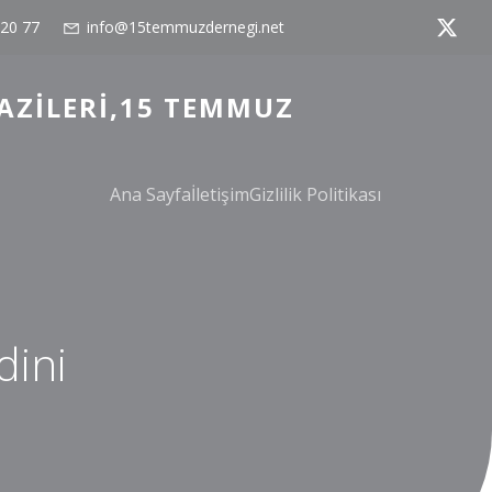
 20 77
info@15temmuzdernegi.net
AZILERI,15 TEMMUZ
Ana Sayfa
İletişim
Gizlilik Politikası
dini