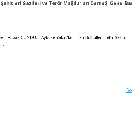
hitleri Gazileri ve Terör Mağdurları Derneği Genel Ba
net
Abbas GÜNDÜZ
Aybüke Yalçın'lar
Eren Bülbüller
Fethi Sekin
ir
So