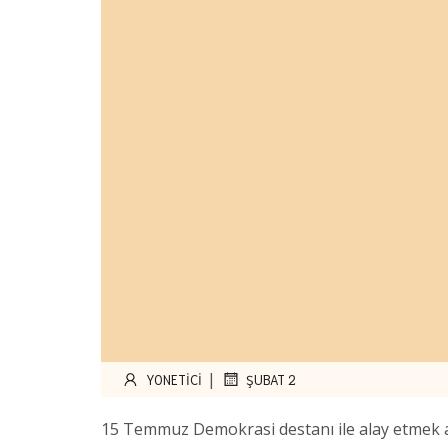
|
YONETICI
ŞUBAT 2
15 Temmuz Demokrasi destanı ile alay etmek an