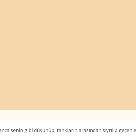
ca senin gibi düşünüp, tankların arasından sıyrılıp geçenl