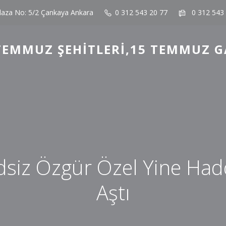
laza No: 5/2 Çankaya Ankara
0 312 543 20 77
0 312 543
TEMMUZ ŞEHITLERI,15 TEMMUZ G
siz Özgür Özel Yine Had
Aştı