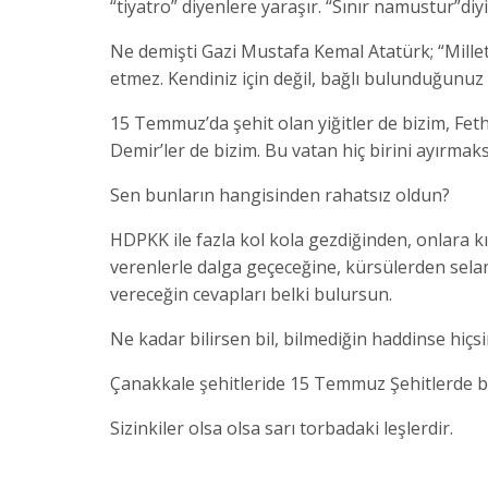
“tiyatro” diyenlere yaraşır. “Sınır namustur”diy
Ne demişti Gazi Mustafa Kemal Atatürk; “Millet
etmez. Kendiniz için değil, bağlı bulunduğunuz ul
15 Temmuz’da şehit olan yiğitler de bizim, Fethi
Demir’ler de bizim. Bu vatan hiç birini ayırma
Sen bunların hangisinden rahatsız oldun?
HDPKK ile fazla kol kola gezdiğinden, onlara kı
verenlerle dalga geçeceğine, kürsülerden selam
vereceğin cevapları belki bulursun.
Ne kadar bilirsen bil, bilmediğin haddinse hiçsin
Çanakkale şehitleride 15 Temmuz Şehitlerde bi
Sizinkiler olsa olsa sarı torbadaki leşlerdir.