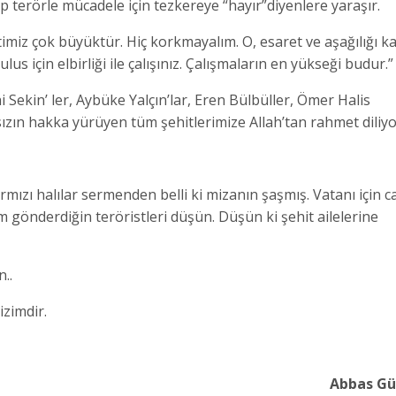
ip terörle mücadele için tezkereye “hayır”diyenlere yaraşır.
imiz çok büyüktür. Hiç korkmayalım. O, esaret ve aşağılığı k
us için elbirliği ile çalışınız. Çalışmaların en yükseği budur.”
 Sekin’ ler, Aybüke Yalçın’lar, Eren Bülbüller, Ömer Halis
ksızın hakka yürüyen tüm şehitlerimize Allah’tan rahmet diliy
rmızı halılar sermenden belli ki mizanın şaşmış. Vatanı için c
 gönderdiğin teröristleri düşün. Düşün ki şehit ailelerine
..
zimdir.
Abbas G