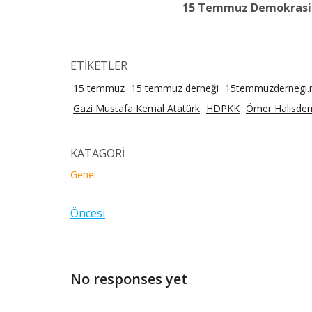
15 Temmuz Demokrasi Şe
ETİKETLER
15 temmuz
15 temmuz derneği
15temmuzdernegi.
Gazi Mustafa Kemal Atatürk
HDPKK
Ömer Halisdem
KATAGORİ
Genel
Öncesi
No responses yet