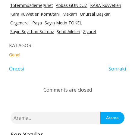
15temmuzdernegi.net
Abbas GÜNDÜZ
KARA Kuvvetleri
Kara Kuvvetleri Komutanı
Makam
Onursal Başkan
Orgeneral
Paşa
Sayın Metin TOKEL
Sayın Seyithan Solmaz
Şehit Aileleri
Ziyaret
KATAGORİ
Genel
Öncesi
Sonraki
Comments are closed
Arama
Son Yazılar