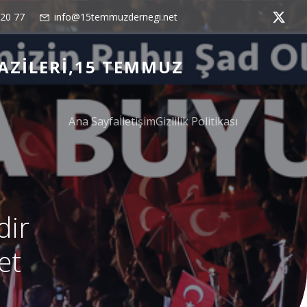
 20 77
info@15temmuzdernegi.net
AZILERI,15 TEMMUZ
Ana Sayfa
İletişim
Gizlilik Politikası
dir
et