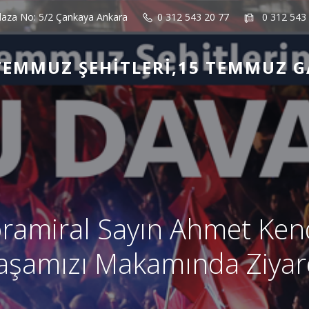
laza No: 5/2 Çankaya Ankara
0 312 543 20 77
0 312 543
TEMMUZ ŞEHITLERI,15 TEMMUZ G
ramiral Sayın Ahmet Ken
aşamızı Makamında Ziyar