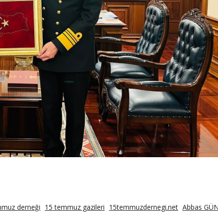
mmuz derneği
15 temmuz gazileri
15temmuzdernegi.net
Abbas GÜ