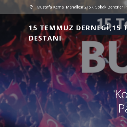
Mustafa Kemal Mahallesi 2157. Sokak Benerler P
15 TEMMUZ DERNEGI,15 
DESTANI
Ko
P