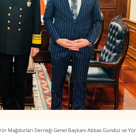
erör Mağdurları Derneği Genel Başkanı Abbas Gündüz ve Yö