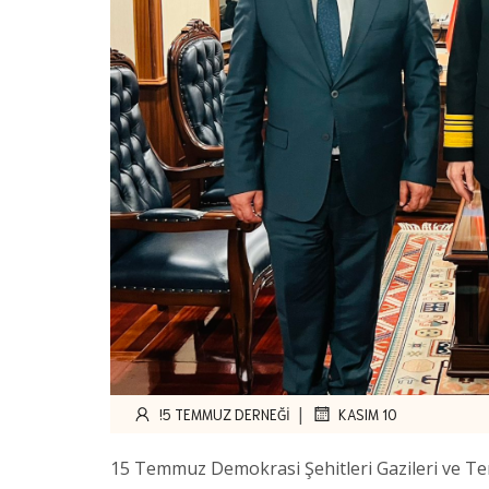
|
!5 TEMMUZ DERNEĞI
KASIM 10
15 Temmuz Demokrasi Şehitleri Gazileri ve T