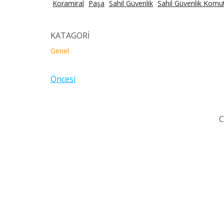
Koramiral
Paşa
Sahil Güvenlik
Sahil Güvenlik Komu
KATAGORİ
Genel
Öncesi
C