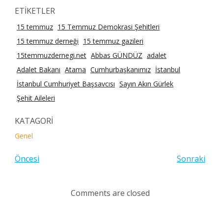
ETİKETLER
15 temmuz
15 Temmuz Demokrasi Şehitleri
15 temmuz derneği
15 temmuz gazileri
15temmuzdernegi.net
Abbas GÜNDÜZ
adalet
Adalet Bakanı
Atama
Cumhurbaşkanımız
İstanbul
İstanbul Cumhuriyet Başsavcısı
Sayın Akın Gürlek
Şehit Aileleri
KATAGORİ
Genel
Öncesi
Sonraki
Comments are closed