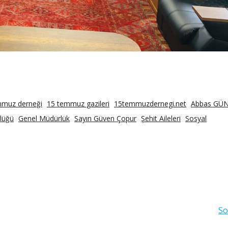
mmuz derneği
15 temmuz gazileri
15temmuzdernegi.net
Abbas GÜ
lüğü
Genel Müdürlük
Sayın Güven Çopur
Şehit Aileleri
Sosyal
So