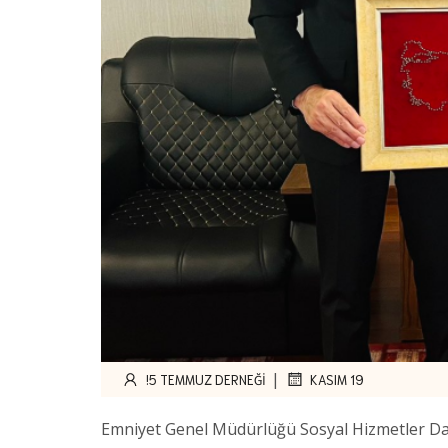
|
!5 TEMMUZ DERNEĞI
KASIM 19
Emniyet Genel Müdürlüğü Sosyal Hizmetler Dai