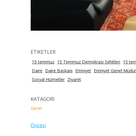
ETİKETLER
15 temmuz
15 Temmuz Demokrasi Şehitleri
15 te
Daire
Daire Başkanı
Emniyet
Emniyet Genel Müdür
Sosyal Hizmetler
Ziyaret
KATAGORİ
Genel
Öncesi