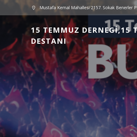
Mustafa Kemal Mahallesi 2157. Sokak Benerler P
15 TEMMUZ DERNEGI,15 
DESTANI