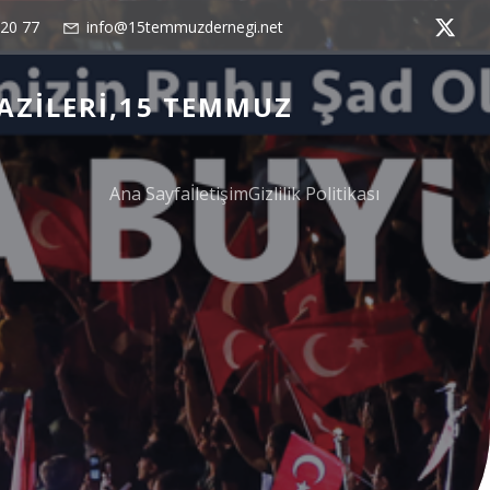
 20 77
info@15temmuzdernegi.net
AZILERI,15 TEMMUZ
Ana Sayfa
İletişim
Gizlilik Politikası
n