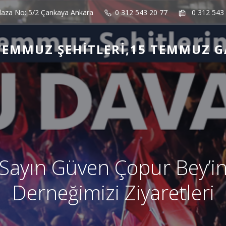
laza No: 5/2 Çankaya Ankara
0 312 543 20 77
0 312 543
TEMMUZ ŞEHITLERI,15 TEMMUZ G
Sayın Güven Çopur Bey’i
Derneğimizi Ziyaretleri