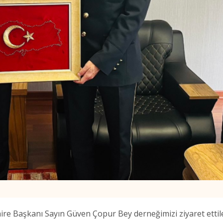
re Başkanı Sayın Güven Çopur Bey derneğimizi ziyaret ettile