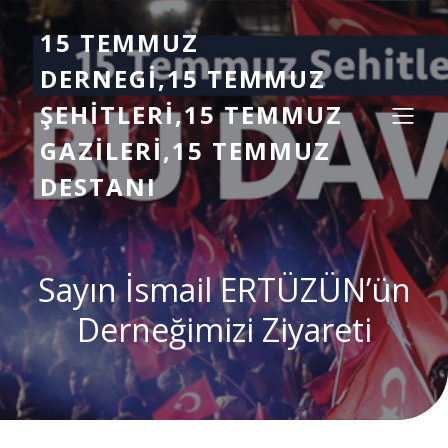
15 TEMMUZ
DERNEGI,15 TEMMUZ
ŞEHITLERI,15 TEMMUZ
GAZILERI,15 TEMMUZ
DESTANI
Sayın İsmail ERTÜZÜN’ün
Derneğimizi Ziyareti