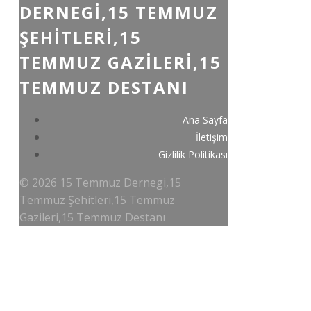
DERNEGI,15 TEMMUZ
ŞEHITLERI,15
TEMMUZ GAZILERI,15
TEMMUZ DESTANI
Ana Sayfa
İletişim
Gizlilik Politikası
© 2026 15 Temmuz Dernegi,15
Temmuz Şehitleri,15 Temmuz
Gazileri,15 Temmuz Destanı