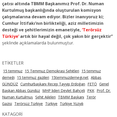
çatısı altında TBMM Başkanımız Prof. Dr. Numan
Kurtulmuş başkanlığında oluşturulan komisyon
çalışmalarına devam ediyor. Bizler inanıyoruz ki;
Cumhur İttifakı’nın birlikteliği, aziz milletimizin
desteği ve şehitlerimizin emanetiyle,
‘Terörsüz
Türkiye’
artık bir hayal değil, çok yakın bir gerçektir”
şeklinde açıklamalarda bulunmuştur.
ETİKETLER
15 temmuz
15 Temmuz Demokrasi Şehitleri
15 temmuz
derneği
15 temmuz gazileri
15temmuzdernegi.net
Abbas
GÜNDÜZ
Cumhurbaşkanı Recep Tayyip Erdoğan
FETÖ
Genel
Başkan Abbas Gündüz
MHP lideri Devlet Bahçeli
PKK
Prof. Dr.
Numan Kurtulmuş
Şehit Aileleri
TBMM Başkanı
Terör
Gazisi
Terörsüz Türkiye
Türkiye
Türkiye Yüzyılı
KATAGORİ