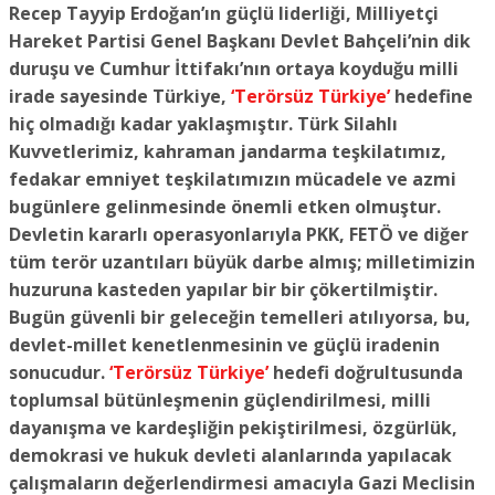
Recep Tayyip Erdoğan’ın güçlü liderliği, Milliyetçi
Hareket Partisi Genel Başkanı Devlet Bahçeli’nin dik
duruşu ve Cumhur İttifakı’nın ortaya koyduğu milli
irade sayesinde Türkiye,
‘Terörsüz Türkiye’
hedefine
hiç olmadığı kadar yaklaşmıştır. Türk Silahlı
Kuvvetlerimiz, kahraman jandarma teşkilatımız,
fedakar emniyet teşkilatımızın mücadele ve azmi
bugünlere gelinmesinde önemli etken olmuştur.
Devletin kararlı operasyonlarıyla PKK, FETÖ ve diğer
tüm terör uzantıları büyük darbe almış; milletimizin
huzuruna kasteden yapılar bir bir çökertilmiştir.
Bugün güvenli bir geleceğin temelleri atılıyorsa, bu,
devlet-millet kenetlenmesinin ve güçlü iradenin
sonucudur.
‘Terörsüz Türkiye’
hedefi doğrultusunda
toplumsal bütünleşmenin güçlendirilmesi, milli
dayanışma ve kardeşliğin pekiştirilmesi, özgürlük,
demokrasi ve hukuk devleti alanlarında yapılacak
çalışmaların değerlendirmesi amacıyla Gazi Meclisin