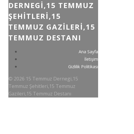
DERNEGI,15 TEMMUZ
ŞEHITLERI,15
TEMMUZ GAZILERI,15
TEMMUZ DESTANI
Ana Sayfa
İletişim
Gizlilik Politikası
© 2026 15 Temmuz Dernegi,15
Temmuz Şehitleri,15 Temmuz
Gazileri,15 Temmuz Destanı