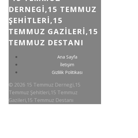
DERNEGI,15 TEMMUZ
ŞEHITLERI,15
TEMMUZ GAZILERI,15
TEMMUZ DESTANI
Ana Sayfa
İletişim
Gizlilik Politikası
© 2026 15 Temmuz Dernegi,15
Temmuz Şehitleri,15 Temmuz
Gazileri,15 Temmuz Destanı