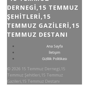
DERNEGI,15 TEMMUZ
ŞEHITLERI,15
TEMMUZ GAZILERI,15
TEMMUZ DESTANI
Ana Sayfa
İletişim
Gizlilik Politikası
© 2026 15 Temmuz Dernegi,15
Temmuz Şehitleri,15 Temmuz
Gazileri,15 Temmuz Destanı