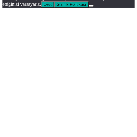
ettiğinizi varsayarız.
Evet
Gizlilik Politikası