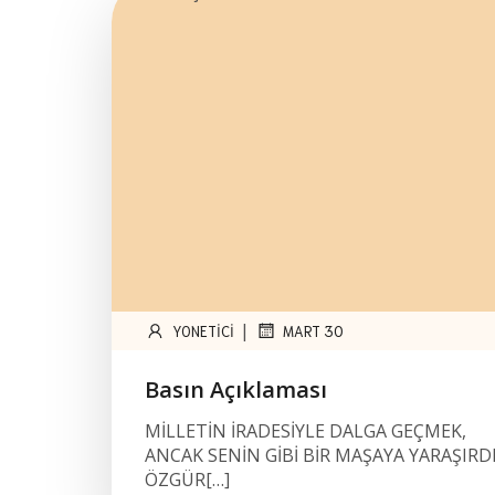
|
YONETICI
MART 30
Basın Açıklaması
MİLLETİN İRADESİYLE DALGA GEÇMEK,
ANCAK SENİN GİBİ BİR MAŞAYA YARAŞIRD
ÖZGÜR[…]