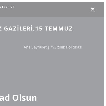
543 20 77
Z GAZILERI,15 TEMMUZ
Ana Sayfa
İletişim
Gizlilik Politikası
Şad Olsun