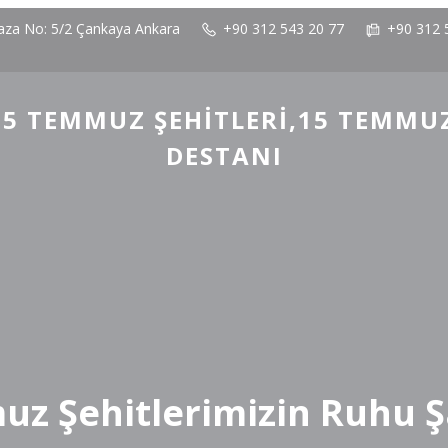
laza No: 5/2 Çankaya Ankara
+90 312 543 20 77
+90 312 
5 TEMMUZ ŞEHITLERI,15 TEMMU
DESTANI
z Şehitlerimizin Ruhu 