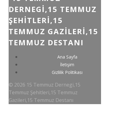
DERNEGI,15 TEMMUZ
ŞEHITLERI,15
TEMMUZ GAZILERI,15
TEMMUZ DESTANI
Ana Sayfa
İletişim
Gizlilik Politikası
© 2026 15 Temmuz Dernegi,15
Temmuz Şehitleri,15 Temmuz
Gazileri,15 Temmuz Destanı