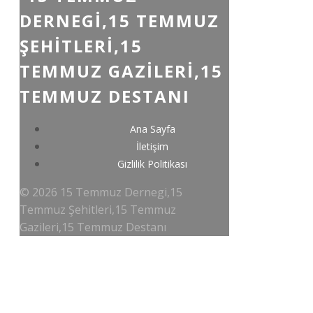
DERNEGI,15 TEMMUZ
ŞEHITLERI,15
TEMMUZ GAZILERI,15
TEMMUZ DESTANI
Ana Sayfa
İletişim
Gizlilik Politikası
© 2026 15 Temmuz Dernegi,15
Temmuz Şehitleri,15 Temmuz
Gazileri,15 Temmuz Destanı