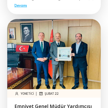
Devamı
|
YONETICI
ŞUBAT 22
Emniyet Genel Müdür Yardımcısı