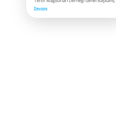
Terör Mağdurları Derneği Genel Başkanı[
Devamı