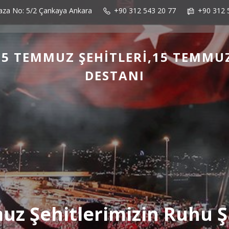
laza No: 5/2 Çankaya Ankara
+90 312 543 20 77
+90 312 
5 TEMMUZ ŞEHITLERI,15 TEMMU
DESTANI
z Şehitlerimizin Ruhu 