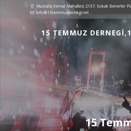
Mustafa Kemal Mahallesi 2157. Sokak Benerler P
info@15temmuzdernegi.net
15 TEMMUZ DERNEGI,1
15 Temmu