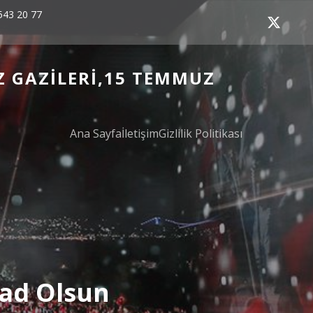
543 20 77
Z GAZILERI,15 TEMMUZ
Ana Sayfa
İletişim
Gizlilik Politikası
Şad Olsun