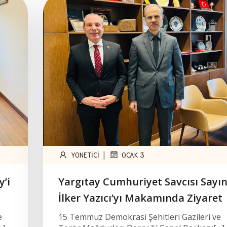
|
YONETICI
OCAK 3
y’i
Yargıtay Cumhuriyet Savcısı Sayı
İlker Yazıcı’yı Makamında Ziyaret
e
15 Temmuz Demokrasi Şehitleri Gazileri ve