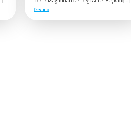
…]
Terör Mağdurları Derneği Genel Başkanı[…]
Devamı