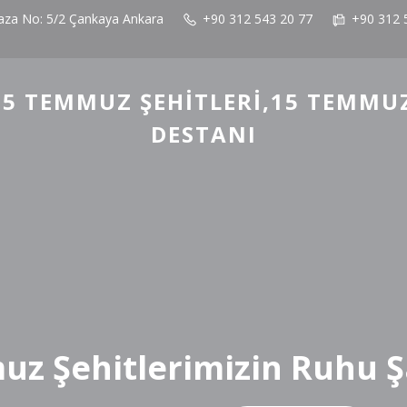
laza No: 5/2 Çankaya Ankara
+90 312 543 20 77
+90 312 
5 TEMMUZ ŞEHITLERI,15 TEMMU
DESTANI
z Şehitlerimizin Ruhu 