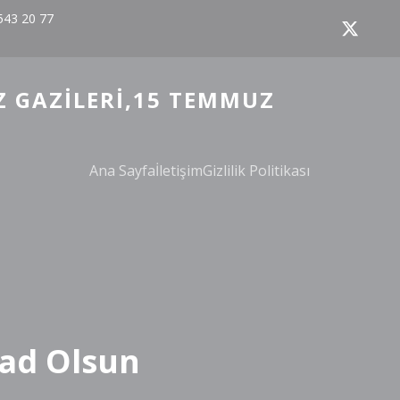
543 20 77
Z GAZILERI,15 TEMMUZ
Ana Sayfa
İletişim
Gizlilik Politikası
Şad Olsun