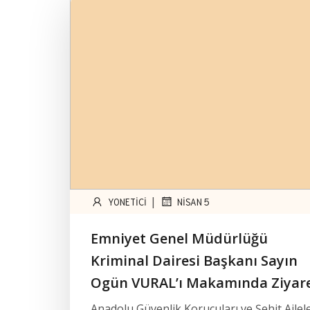
|
YONETICI
NISAN 5
Emniyet Genel Müdürlüğü
Kriminal Dairesi Başkanı Sayın
Ogün VURAL’ı Makamında Ziyar
Anadolu Güvenlik Korucuları ve Şehit Ailele