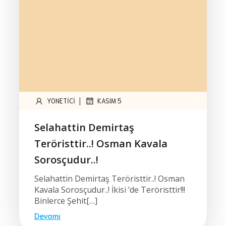
|
YONETICI
KASIM 5
Selahattin Demirtaş
Teröristtir..! Osman Kavala
Sorosçudur..!
Selahattin Demirtaş Teröristtir..! Osman
Kavala Sorosçudur..! İkisi ’de Teröristtir!!!
Binlerce Şehit[…]
Devamı