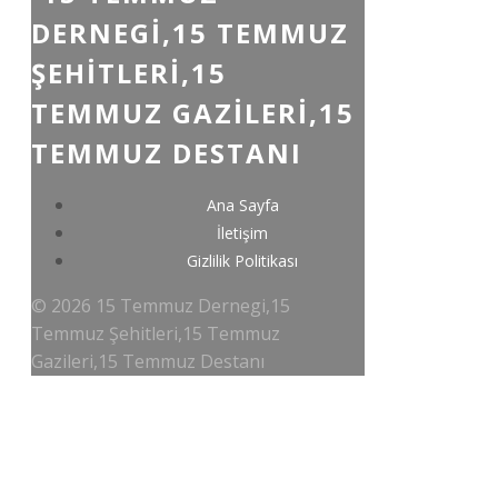
DERNEGI,15 TEMMUZ
ŞEHITLERI,15
TEMMUZ GAZILERI,15
TEMMUZ DESTANI
Ana Sayfa
İletişim
Gizlilik Politikası
© 2026 15 Temmuz Dernegi,15
Temmuz Şehitleri,15 Temmuz
Gazileri,15 Temmuz Destanı