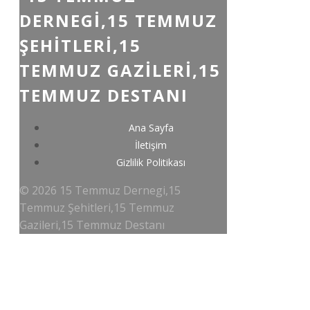
DERNEGI,15 TEMMUZ
ŞEHITLERI,15
TEMMUZ GAZILERI,15
TEMMUZ DESTANI
Ana Sayfa
İletişim
Gizlilik Politikası
© 2026 15 Temmuz Dernegi,15
Temmuz Şehitleri,15 Temmuz
Gazileri,15 Temmuz Destanı