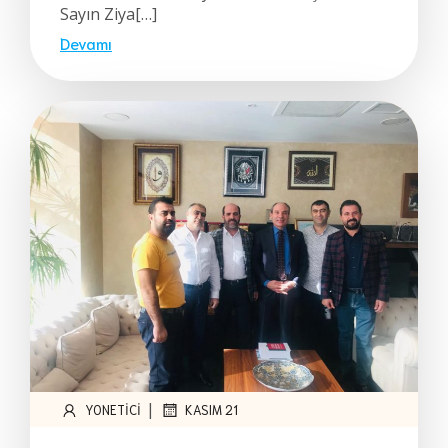
Sayın Ziya[…]
Devamı
|
YONETICI
KASIM 21