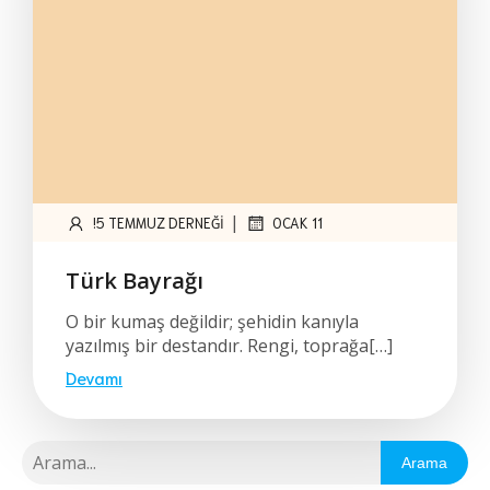
|
!5 TEMMUZ DERNEĞI
OCAK 11
Türk Bayrağı
O bir kumaş değildir; şehidin kanıyla
yazılmış bir destandır. Rengi, toprağa[…]
Devamı
Arama