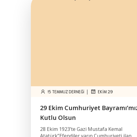
|
!5 TEMMUZ DERNEĞI
EKIM 29
29 Ekim Cumhuriyet Bayramı’mı
Kutlu Olsun
28 Ekim 1923’te Gazi Mustafa Kemal
Atatürk”Efendiler yarın Cumhuriyeti ilan