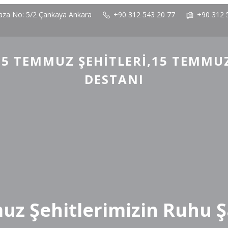
laza No: 5/2 Çankaya Ankara
+90 312 543 20 77
+90 312 
5 TEMMUZ ŞEHITLERI,15 TEMMU
DESTANI
z Şehitlerimizin Ruhu 