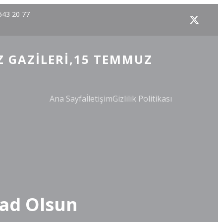
543 20 77
Z GAZILERI,15 TEMMUZ
Ana Sayfa
İletişim
Gizlilik Politikası
Şad Olsun