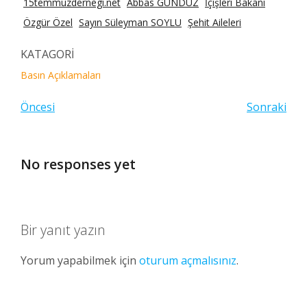
15temmuzdernegi.net
Abbas GÜNDÜZ
İçişleri Bakanı
Özgür Özel
Sayın Süleyman SOYLU
Şehit Aileleri
KATAGORİ
Basın Açıklamaları
Öncesi
Sonraki
No responses yet
Bir yanıt yazın
Yorum yapabilmek için
oturum açmalısınız
.