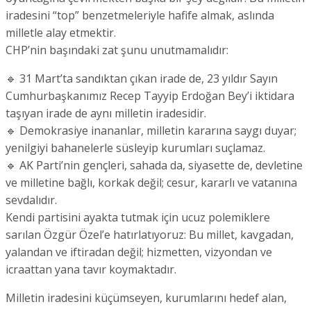
iradesini “top” benzetmeleriyle hafife almak, aslında
milletle alay etmektir.
CHP’nin başındaki zat şunu unutmamalıdır:
🔹 31 Mart’ta sandıktan çıkan irade de, 23 yıldır Sayın
Cumhurbaşkanımız Recep Tayyip Erdoğan Bey’i iktidara
taşıyan irade de aynı milletin iradesidir.
🔹 Demokrasiye inananlar, milletin kararına saygı duyar;
yenilgiyi bahanelerle süsleyip kurumları suçlamaz.
🔹 AK Parti’nin gençleri, sahada da, siyasette de, devletine
ve milletine bağlı, korkak değil; cesur, kararlı ve vatanına
sevdalıdır.
Kendi partisini ayakta tutmak için ucuz polemiklere
sarılan Özgür Özel’e hatırlatıyoruz: Bu millet, kavgadan,
yalandan ve iftiradan değil; hizmetten, vizyondan ve
icraattan yana tavır koymaktadır.
Milletin iradesini küçümseyen, kurumlarını hedef alan,