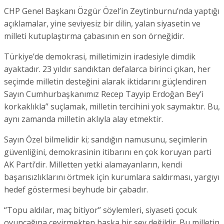
CHP Genel Başkanı Özgür Özel’in Zeytinburnu’nda yaptığı
açıklamalar, yine seviyesiz bir dilin, yalan siyasetin ve
milleti kutuplaştırma çabasının en son örneğidir.
Türkiye’de demokrasi, milletimizin iradesiyle dimdik
ayaktadır. 23 yıldır sandıktan defalarca birinci çıkan, her
seçimde milletin desteğini alarak iktidarını güçlendiren
Sayın Cumhurbaşkanımız Recep Tayyip Erdoğan Bey’i
korkaklıkla” suçlamak, milletin tercihini yok saymaktır. Bu,
aynı zamanda milletin aklıyla alay etmektir.
Sayın Özel bilmelidir ki; sandığın namusunu, seçimlerin
güvenliğini, demokrasinin itibarını en çok koruyan parti
AK Parti’dir. Milletten yetki alamayanların, kendi
başarısızlıklarını örtmek için kurumlara saldırması, yargıyı
hedef göstermesi beyhude bir çabadır.
“Topu aldılar, maç bitiyor” söylemleri, siyaseti çocuk
oyuncağına çevirmekten başka bir şey değildir. Bu milletin