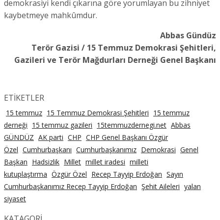
demokrasiyi kendi çıkarına göre yorumlayan bu zihniyet
kaybetmeye mahkûmdur.
Abbas Gündüz
Terör Gazisi / 15 Temmuz Demokrasi Şehitleri,
Gazileri ve Terör Mağdurları Derneği Genel Başkanı
ETİKETLER
15 temmuz
15 Temmuz Demokrasi Şehitleri
15 temmuz
derneği
15 temmuz gazileri
15temmuzdernegi.net
Abbas
GÜNDÜZ
AK parti
CHP
CHP Genel Başkanı Özgür
Özel
Cumhurbaşkanı
Cumhurbaşkanımız
Demokrasi
Genel
Başkan
Hadsizlik
Millet
millet iradesi
milleti
kutuplaştırma
Özgür Özel
Recep Tayyip Erdoğan
Sayın
Cumhurbaşkanımız Recep Tayyip Erdoğan
Şehit Aileleri
yalan
siyaset
KATAGORİ