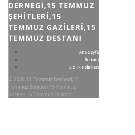
DERNEGI,15 TEMMUZ
ŞEHITLERI,15
TEMMUZ GAZILERI,15
TEMMUZ DESTANI
Ana Sayfa
İletişim
Gizlilik Politikası
© 2026 15 Temmuz Dernegi,15
Temmuz Şehitleri,15 Temmuz
Gazileri,15 Temmuz Destanı