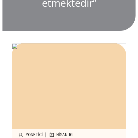
etmektedir”
|
YONETICI
NISAN 16