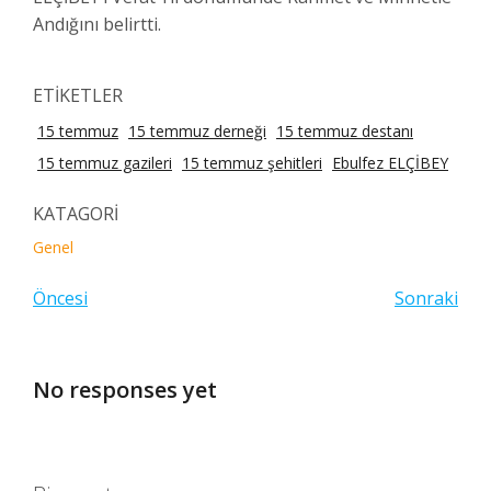
Andığını belirtti.
ETİKETLER
15 temmuz
15 temmuz derneği
15 temmuz destanı
15 temmuz gazileri
15 temmuz şehitleri
Ebulfez ELÇİBEY
KATAGORİ
Genel
Öncesi
Sonraki
No responses yet