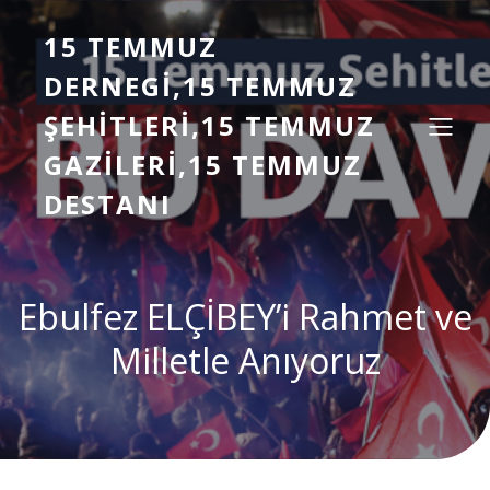
15 TEMMUZ
DERNEGI,15 TEMMUZ
ŞEHITLERI,15 TEMMUZ
GAZILERI,15 TEMMUZ
DESTANI
Ebulfez ELÇİBEY’i Rahmet ve
Milletle Anıyoruz