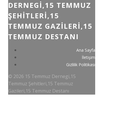
DERNEGI,15 TEMMUZ
ŞEHITLERI,15
TEMMUZ GAZILERI,15
TEMMUZ DESTANI
Ana Sayfa
İletişim
Gizlilik Politikası
© 2026 15 Temmuz Dernegi,15
Temmuz Şehitleri,15 Temmuz
Gazileri,15 Temmuz Destanı