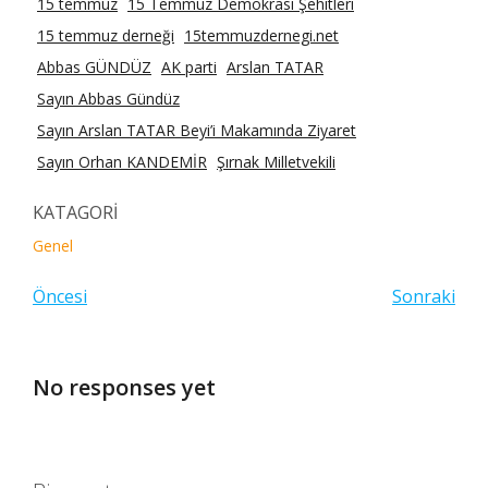
15 temmuz
15 Temmuz Demokrasi Şehitleri
15 temmuz derneği
15temmuzdernegi.net
Abbas GÜNDÜZ
AK parti
Arslan TATAR
Sayın Abbas Gündüz
Sayın Arslan TATAR Beyi’i Makamında Ziyaret
Sayın Orhan KANDEMİR
Şırnak Milletvekili
KATAGORİ
Genel
Öncesi
Sonraki
No responses yet