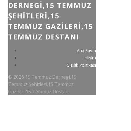
DERNEGI,15 TEMMUZ
ŞEHITLERI,15
TEMMUZ GAZILERI,15
TEMMUZ DESTANI
Ana Sayfa
İletişim
Gizlilik Politikası
© 2026 15 Temmuz Dernegi,15
Temmuz Şehitleri,15 Temmuz
Gazileri,15 Temmuz Destanı