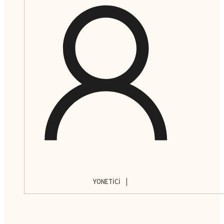
|
YONETICI