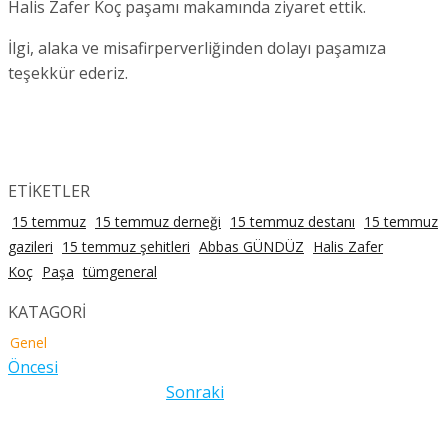
Halis Zafer Koç paşamı makamında ziyaret ettik.
İlgi, alaka ve misafirperverliğinden dolayı paşamıza
teşekkür ederiz.
ETİKETLER
15 temmuz
15 temmuz derneği
15 temmuz destanı
15 temmuz
gazileri
15 temmuz şehitleri
Abbas GÜNDÜZ
Halis Zafer
Koç
Paşa
tümgeneral
KATAGORİ
Genel
Öncesi
Sonraki