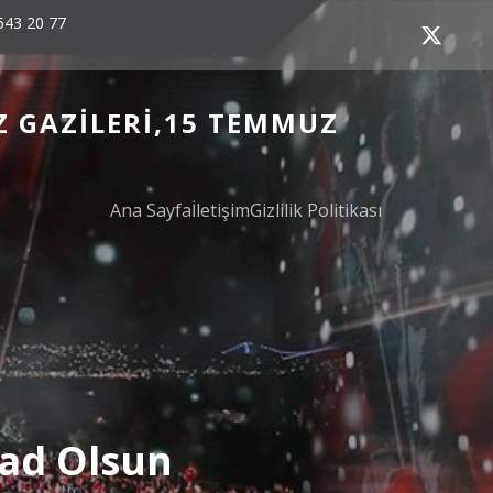
543 20 77
Z GAZILERI,15 TEMMUZ
Ana Sayfa
İletişim
Gizlilik Politikası
Şad Olsun