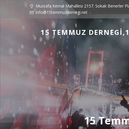
Mustafa Kemal Mahallesi 2157. Sokak Benerler P
info@15temmuzdernegi.net
15 TEMMUZ DERNEGI,1
15 Temmu