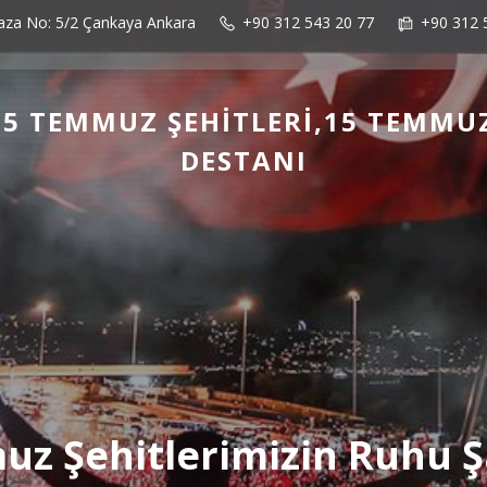
laza No: 5/2 Çankaya Ankara
+90 312 543 20 77
+90 312 
5 TEMMUZ ŞEHITLERI,15 TEMMU
DESTANI
z Şehitlerimizin Ruhu 