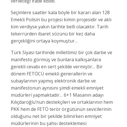
verileceği ifade edildi.
Seçimlere saatler kala böyle bir kararı alan 128
Emekli Polisin bu projesi kimin projesidir ve aklı
kim verdiyse yakın tarihte belli olacaktır. Tarih
tekerrürden ibaret sözünü bir kez daha
gerçekliğini ortaya koymuştur…
Türk Siyasi tarihinde milletlimiz bir çok darbe ve
manifesto görmüş ve bunlara kalkışanlara
gerekli cevabı en sert şekilde vermiştir… Bir
dönem FETÖCÜ emekli generallerin ve
subaylarının yapmış elektronik darbe ve
manifestonun aynısını şimdi emekli emniyet
müdürleri yapmaktadır… 6+1 Masanın adayı
Kılıçdaroğlu’nun destekçileri ve ortaklarının hem
PKK hem de FETÖ terör örgütünün sevicilerinin
olduğunu net bir şekilde bilinirken emniyet
müdürlerinin bu şahsı desteklemesi