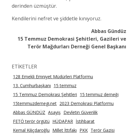
derinden üzmüştür.
Kendilerini nefret ve şiddetle kınıyoruz.
Abbas Gündüz
15 Temmuz Demokrasi Şehitleri, Gazileri ve
Terör Mağdurları Derneği Genel Başkanı
ETİKETLER
128 Emekli Emniyet Müdürleri Platformu
13. Cumhurbaşkanı
15 temmuz
15 Temmuz Demokrasi Şehitleri
15 temmuz derneği
15temmuzdernegi.net
2023 Demokrasi Platformu
Abbas GÜNDÜZ
Asayiş
Devletin Güvenlik
FETÖ terör örgütü
HÜDAPAR
İstihbarat
Kemal Kılıçdaroğlu
Millet İttifakı
PKK
Terör Gazisi