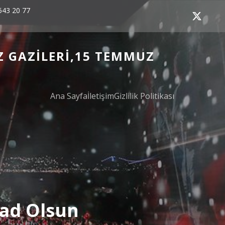
543 20 77
Z GAZILERI,15 TEMMUZ
Ana Sayfa
İletişim
Gizlilik Politikası
Şad Olsun