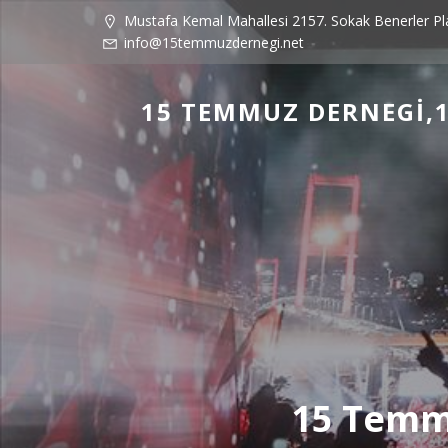
Mustafa Kemal Mahallesi 2157. Sokak Benerler P
info@15temmuzdernegi.net
15 TEMMUZ DERNEGI,1
15 Temmu