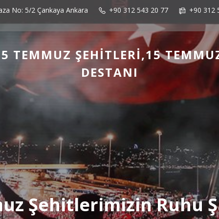
laza No: 5/2 Çankaya Ankara
+90 312 543 20 77
+90 312 
5 TEMMUZ ŞEHITLERI,15 TEMMU
DESTANI
z Şehitlerimizin Ruhu 