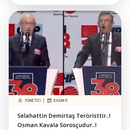
|
YONETICI
KASIM 5
Selahattin Demirtaş Teröristtir..!
Osman Kavala Sorosçudur..!