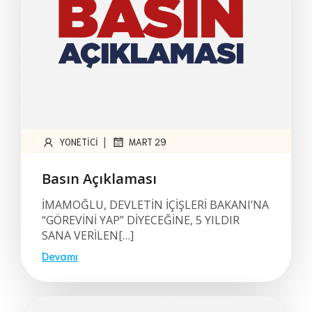
|
YONETICI
MART 29
Basın Açıklaması
İMAMOĞLU, DEVLETİN İÇİŞLERİ BAKANI’NA
“GÖREVİNİ YAP” DİYECEĞİNE, 5 YILDIR
SANA VERİLEN[…]
Devamı