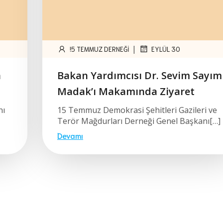
|
!5 TEMMUZ DERNEĞI
EYLÜL 30
n
Bakan Yardımcısı Dr. Sevim Sayım
Madak’ı Makamında Ziyaret
nı
15 Temmuz Demokrasi Şehitleri Gazileri ve
Terör Mağdurları Derneği Genel Başkanı[…]
Devamı