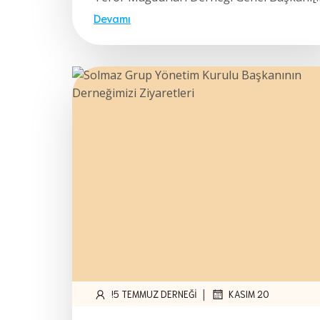
Devamı
|
!5 TEMMUZ DERNEĞI
KASIM 20