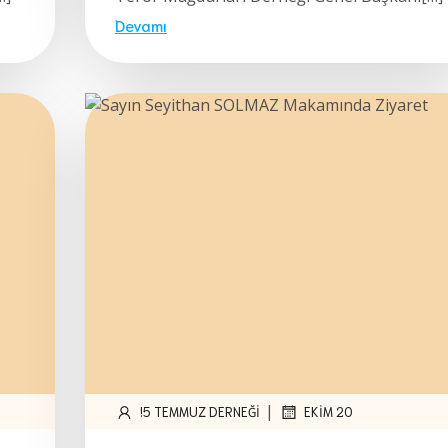
Devamı
|
!5 TEMMUZ DERNEĞI
EKIM 20