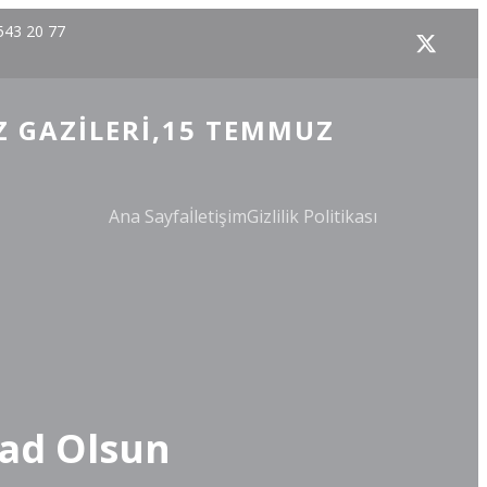
543 20 77
Z GAZILERI,15 TEMMUZ
Ana Sayfa
İletişim
Gizlilik Politikası
Şad Olsun