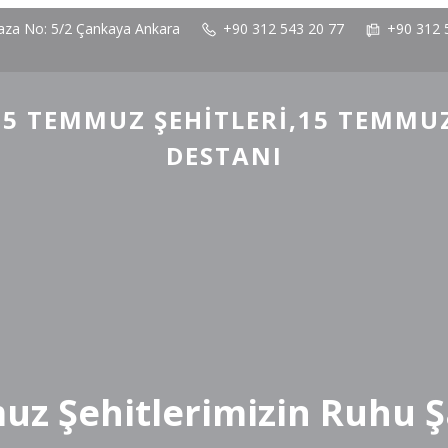
laza No: 5/2 Çankaya Ankara
+90 312 543 20 77
+90 312 
5 TEMMUZ ŞEHITLERI,15 TEMMU
DESTANI
z Şehitlerimizin Ruhu 