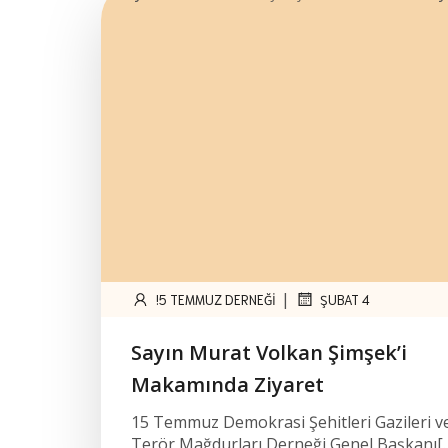
|
!5 TEMMUZ DERNEĞI
ŞUBAT 4
Sayın Murat Volkan Şimşek’i
Makamında Ziyaret
15 Temmuz Demokrasi Şehitleri Gazileri v
Terör Mağdurları Derneği Genel Başkanı[