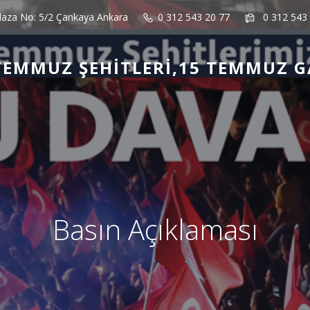
laza No: 5/2 Çankaya Ankara
0 312 543 20 77
0 312 543
TEMMUZ ŞEHITLERI,15 TEMMUZ G
Basın Açıklaması