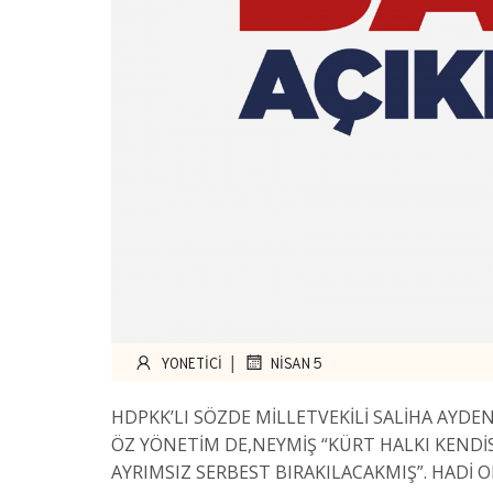
|
YONETICI
NISAN 5
HDPKK’LI SÖZDE MİLLETVEKİLİ SALİHA AYDE
ÖZ YÖNETİM DE,NEYMİŞ “KÜRT HALKI KENDİS
AYRIMSIZ SERBEST BIRAKILACAKMIŞ”. HADİ 