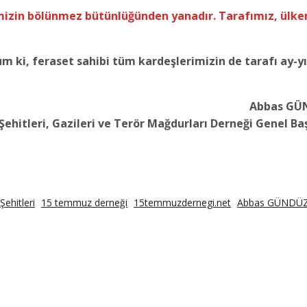
emizin bölünmez bütünlüğünden yanadır. Tarafımız, ülk
um ki, feraset sahibi tüm kardeşlerimizin de tarafı ay-yı
Abbas GÜ
hitleri, Gazileri ve Terör Mağdurları Derneği Genel Ba
ehitleri
15 temmuz derneği
15temmuzdernegi.net
Abbas GÜNDÜ