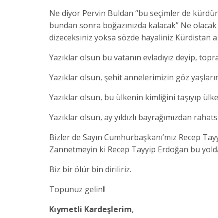
Ne diyor Pervin Buldan “bu seçimler de kürdün t
bundan sonra boğazınızda kalacak” Ne olacak b
dizeceksiniz yoksa sözde hayaliniz Kürdistan 
Yazıklar olsun bu vatanın evladıyız deyip, topr
Yazıklar olsun, şehit annelerimizin göz yaşların
Yazıklar olsun, bu ülkenin kimliğini taşıyıp ülk
Yazıklar olsun, ay yıldızlı bayrağımızdan rahats
Bizler de Sayın Cumhurbaşkanı’mız Recep Tayyip
Zannetmeyin ki Recep Tayyip Erdoğan bu yolda
Biz bir ölür bin diriliriz.
Topunuz gelin!!
Kıymetli Kardeşlerim
,