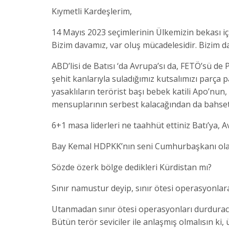
Kıymetli Kardeşlerim,
14 Mayıs 2023 seçimlerinin Ülkemizin bekası i
Bizim davamız, var oluş mücadelesidir. Bizim
ABD’lisi de Batısı ‘da Avrupa’sı da, FETÖ’sü de P
şehit kanlarıyla suladığımız kutsalımızı parça 
yasaklıların terörist başı bebek katili Apo’nun
mensuplarının serbest kalacağından da bahset
6+1 masa liderleri ne taahhüt ettiniz Batı’ya, A
Bay Kemal HDPKK’nın seni Cumhurbaşkanı olara
Sözde özerk bölge dedikleri Kürdistan mı?
Sınır namustur deyip, sınır ötesi operasyonlara
Utanmadan sınır ötesi operasyonları durduracağ
Bütün terör seviciler ile anlaşmış olmalısın ki