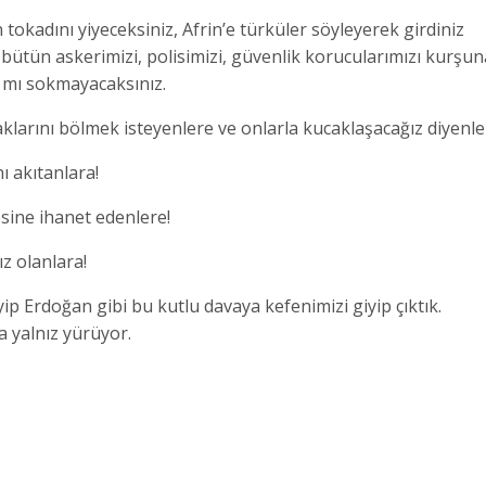
okadını yiyeceksiniz, Afrin’e türküler söyleyerek girdiniz
ütün askerimizi, polisimizi, güvenlik korucularımızı kurşu
a mı sokmayacaksınız.
aklarını bölmek isteyenlere ve onlarla kucaklaşacağız diyenle
ı akıtanlara!
esine ihanet edenlere!
ız olanlara!
 Erdoğan gibi bu kutlu davaya kefenimizi giyip çıktık.
 yalnız yürüyor.