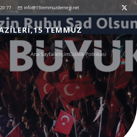
 20 77
info@15temmuzdernegi.net
AZILERI,15 TEMMUZ
Ana Sayfa
İletişim
Gizlilik Politikası