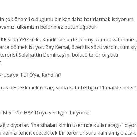
çin çok önemli olduğunu bir kez daha hatırlatmak istiyorum.
 davamız, ülkemizin bölünmez bütünlüğüdür.
KK’sı da YPG’si de, Kandili ‘de birlik olmuş, cennet vatanımızı,
parça bölmek istiyor. Bay Kemal, özerklik sözü verdin, tüm siy
, terörist Selahattin Demirtaş’ın, bölücü terör örgütü
.
vrupa’ya, FETÖ’ye, Kandil’e?
k desteklemeleri karşısında kabul ettiğin 11 madde neler?
 Meclis’te HAYIR oyu verdiğini biliyoruz.
ız diyorlar. “İha sihaları kimin üzerinde kullanacağız” diyor
, ülkemizi tehdit edecek tek bir terör unsuru kalmamış olacak.