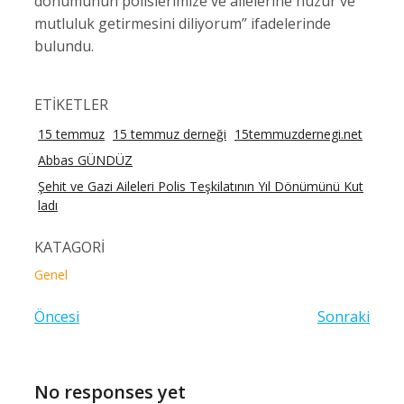
dönümünün polislerimize ve ailelerine huzur ve
mutluluk getirmesini diliyorum” ifadelerinde
bulundu.
ETİKETLER
15 temmuz
15 temmuz derneği
15temmuzdernegi.net
Abbas GÜNDÜZ
Şehit ve Gazi Aileleri Polis Teşkilatının Yıl Dönümünü Kut
ladı
KATAGORİ
Genel
Öncesi
Sonraki
No responses yet