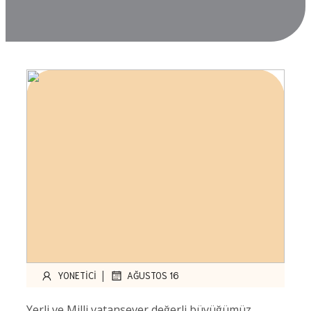
|
YONETICI
AĞUSTOS 16
Yerli ve Milli vatansever değerli büyüğümüz