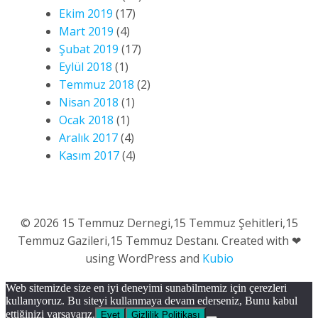
Ekim 2019
(17)
Mart 2019
(4)
Şubat 2019
(17)
Eylül 2018
(1)
Temmuz 2018
(2)
Nisan 2018
(1)
Ocak 2018
(1)
Aralık 2017
(4)
Kasım 2017
(4)
© 2026 15 Temmuz Dernegi,15 Temmuz Şehitleri,15
Temmuz Gazileri,15 Temmuz Destanı. Created with ❤
using WordPress and
Kubio
Web sitemizde size en iyi deneyimi sunabilmemiz için çerezleri
kullanıyoruz. Bu siteyi kullanmaya devam ederseniz, Bunu kabul
ettiğinizi varsayarız.
Evet
Gizlilik Politikası