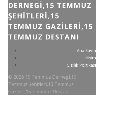
DERNEGI,15 TEMMUZ
ŞEHITLERI,15
TEMMUZ GAZILERI,15
TEMMUZ DESTANI
Ana Sayfa
İletişim
Gizlilik Politikası
© 2026 15 Temmuz Dernegi,15
Temmuz Şehitleri,15 Temmuz
Gazileri,15 Temmuz Destanı